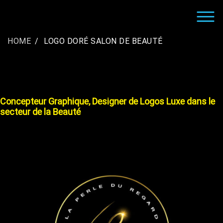
Skip
to
CRÉATION LOGO ENTREPRISE |
LE GRAPHISTE CRÉATEUR DE LOGO POUR LES
content
INFOGRAPHISTE FREELANCE
SOCIÉTÉS
HOME
LOGO DORÉ SALON DE BEAUTÉ
Concepteur Graphique, Designer de Logos Luxe dans le
secteur de la Beauté