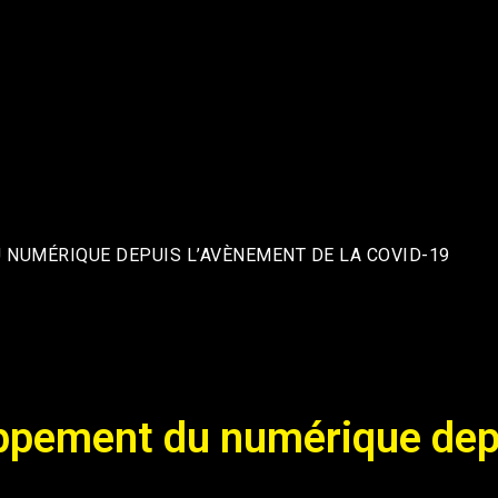
CRÉATIO
LE GRAPHISTE CRÉATEUR DE L
INFOGR
 NUMÉRIQUE DEPUIS L’AVÈNEMENT DE LA COVID-19
oppement du numérique dep