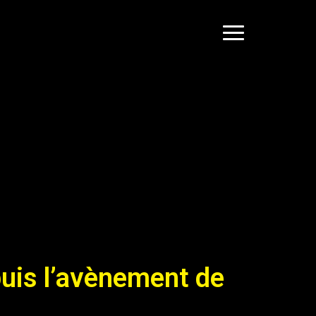
N LOGO ENTREPRISE |
OGO POUR LES SOCIÉTÉS
APHISTE FREELANCE
uis l’avènement de