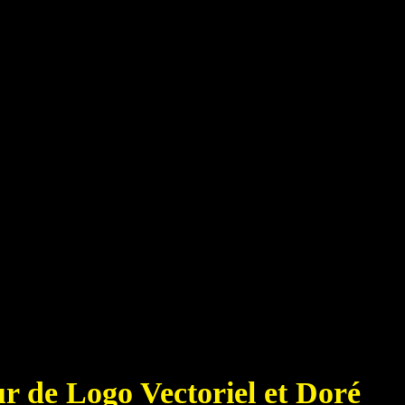
CRÉATION
LE GRAPHISTE CRÉATEUR DE 
INFOGR
r de Logo Vectoriel et Doré