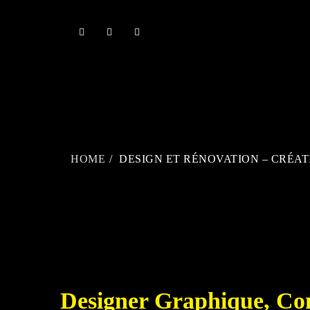
Skip
to
content
HOME
DESIGN ET RÉNOVATION – CRÉA
Designer Graphique, Con