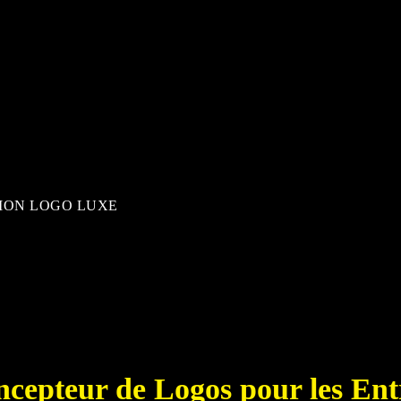
CRÉATION
LE GRAPHISTE CRÉATEUR DE 
INFOGR
TION LOGO LUXE
cepteur de Logos pour les Entr