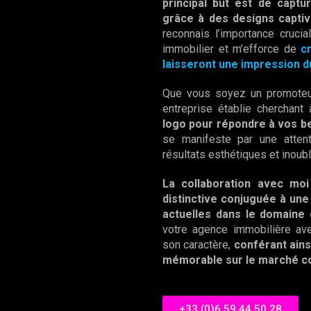
principal but est de captu
grâce à des designs captiv
reconnais l’importance crucia
immobilier et m’efforce de
c
laisseront une impression d
Que vous soyez un promoteur
entreprise établie cherchant
logo pour répondre à vos be
se manifeste par une attenti
résultats esthétiques et inoubl
La collaboration avec moi 
distinctive conjuguée à un
actuelles dans le domaine d
votre agence immobilière ave
son caractère,
conférant ains
mémorable sur le marché co
+33 (0)6 59 44 50 28