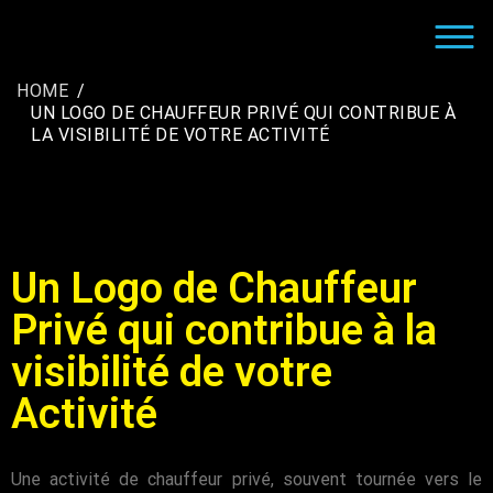
CRÉATION LOGO ENTREPRISE |
LE GRAPHISTE CRÉATEUR DE LOGO POUR LES
INFOGRAPHISTE FREELANCE
SOCIÉTÉS
HOME
UN LOGO DE CHAUFFEUR PRIVÉ QUI CONTRIBUE À
LA VISIBILITÉ DE VOTRE ACTIVITÉ
Un Logo de Chauffeur
Privé qui contribue à la
visibilité de votre
Activité
Une activité de chauffeur privé, souvent tournée vers le