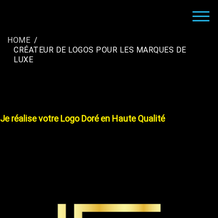
Skip
to
CRÉATION LOGO ENTREPRISE |
LE GRAPHISTE CRÉATEUR DE LOGO POUR LES
content
INFOGRAPHISTE FREELANCE
SOCIÉTÉS
HOME
CRÉATEUR DE LOGOS POUR LES MARQUES DE
LUXE
Je réalise votre Logo Doré en Haute Qualité