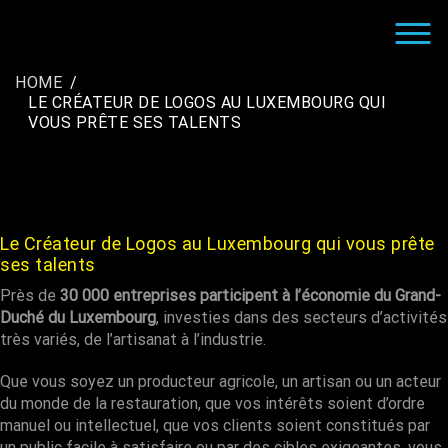
Skip
to
CRÉATION LOGO ENTREPRISE |
LE GRAPHISTE CRÉATEUR DE LOGO POUR LES
content
INFOGRAPHISTE FREELANCE
SOCIÉTÉS
HOME
LE CRÉATEUR DE LOGOS AU LUXEMBOURG QUI
VOUS PRÊTE SES TALENTS
Le Créateur de Logos au Luxembourg qui vous prête
ses talents
Près de
30 000 entreprises participent à l’économie du Grand-
Duché du Luxembourg
, investies dans des secteurs d’activités
très variés, de l’artisanat à l’industrie.
Que vous soyez un producteur agricole, un artisan ou un acteur
du monde de la restauration, que vos intérêts soient d’ordre
manuel ou intellectuel, que vos clients soient constitués par
un public facile à satisfaire ou par des cibles exigeantes, vous