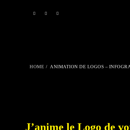
Skip
to
content
HOME
ANIMATION DE LOGOS – INFOGR
J’anime le Logo de v